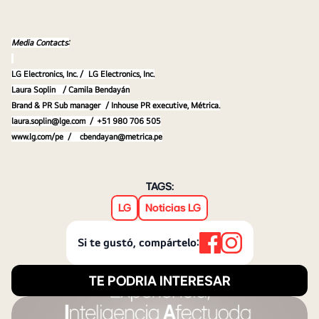
Media Contacts:
LG Electronics, Inc. /
LG Electronics, Inc.
Laura Soplin
	/ 
Camila Bendayán
Brand & PR Sub manager
	/ 
Inhouse PR executive, Métrica.
laura.soplin@lge.com
  /
+51 980 706 505
www.lg.com/pe  /
cbendayan@metrica.pe
TAGS:
LG
Noticias LG
Si te gustó, compártelo:
TE PODRIA INTERESAR