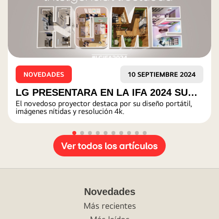
10 SEPTIEMBRE 2024
NOVEDADES
A IFA 2024 SU
Gratis Kit juegos tradic
or su diseño portátil,
DESCRIPCIÓN DE LA ACTIVIDAD.
 PEQUEÑO
k.
Ver todos los artículos
Novedades
Más recientes