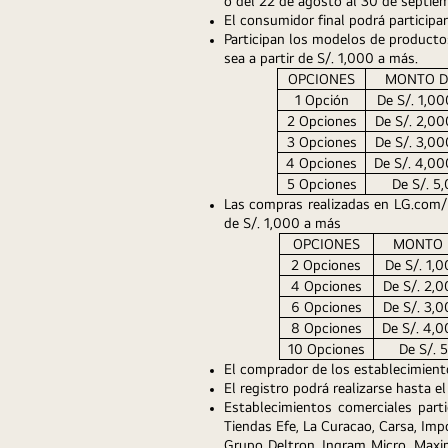
o del 22 de agosto al 30 de septiem
El consumidor final podrá participar
Participan los modelos de productos
sea a partir de S/. 1,000 a más.
OPCIONES
MONTO D
1 Opción
De S/. 1,00
2 Opciones
De S/. 2,00
3 Opciones
De S/. 3,00
4 Opciones
De S/. 4,00
5 Opciones
De S/. 5
Las compras realizadas en LG.com/pe
de S/. 1,000 a más
OPCIONES
MONTO 
2 Opciones
De S/. 1,0
4 Opciones
De S/. 2,0
6 Opciones
De S/. 3,0
8 Opciones
De S/. 4,0
10 Opciones
De S/. 
El comprador de los establecimiento
El registro podrá realizarse hasta 
Establecimientos comerciales partic
Tiendas Efe, La Curacao, Carsa, Imp
Grupo Deltron, Ingram Micro, Maxim