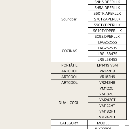
SNH5.DPERLLK
SH5A.DPERLLK
S60TR.APERLLK
Soundbar 
S70TY.APERLLK
S90TY.DPERLLK
SG10TY.DPERLLK
SC9S.DPERLLK
LRGZ5255S
LRGZ5253S
COCINAS
LRGL5847S
LRGL5845S
PORTÁTIL
LP1419IVSM
ARTCOOL
VR122H9
ARTCOOL
VR182H9
ARTCOOL
VR242H8
VM122CT
VM182CT
VM242CT
DUAL COOL 
VM122HT
VM182HT
VM242HT
CATEGORY
MODEL
WK22BS6