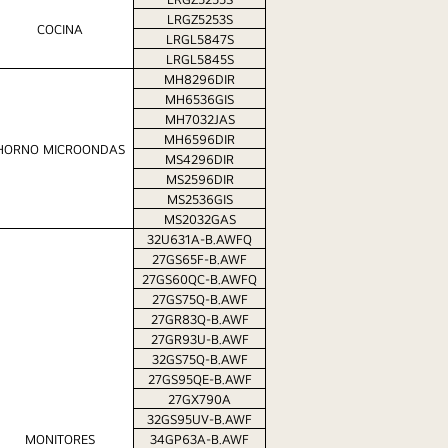
LRGZ5253S
COCINA
LRGL5847S
LRGL5845S
MH8296DIR
MH6536GIS
MH7032JAS
MH6596DIR
HORNO MICROONDAS
MS4296DIR
MS2596DIR
MS2536GIS
MS2032GAS
32U631A-B.AWFQ
27GS65F-B.AWF
27GS60QC-B.AWFQ
27GS75Q-B.AWF
27GR83Q-B.AWF
27GR93U-B.AWF
32GS75Q-B.AWF
27GS95QE-B.AWF
27GX790A
32GS95UV-B.AWF
MONITORES
34GP63A-B.AWF