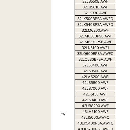
32LB550B.AWF
32LB561B.AWF
32LK330.AWF
32LK500BPSA.AWFQ
32LK540BPSA.AWFQ
32LM6200.AWF
32LM630BPSB.AWF
32LM637BPSB.AWF
32LN5100.AWFJ
32LQ600BPSA.AWFQ
32LQ630BPSA.AWF
32LS3400.AWF
32LS3500.AWF
42LA6200.AWFJ
42LB5800.AWF
42LB7000.AWF
42LK450.AWF
42LS3400.AWF
42UB8200.AWF
43LH5100.AWF
TV
43LJ5000.AWFQ
43LK5400PSA.AWFQ
43LK5700PSC.AWFD