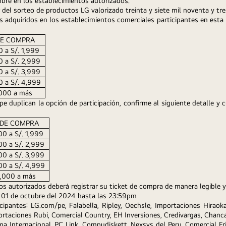
bre en los establecimientos autorizados. 
 del sorteo de productos LG valorizado treinta y siete mil noventa y tres
 adquiridos en los establecimientos comerciales participantes en esta 
E COMPRA
0 a S/. 1,999
0 a S/. 2,999
0 a S/. 3,999
0 a S/. 4,999
,000 a más
 duplican la opción de participación, confirme al siguiente detalle y cu
DE COMPRA
00 a S/. 1,999
00 a S/. 2,999
00 a S/. 3,999
00 a S/. 4,999
5,000 a más
s autorizados deberá registrar su ticket de compra de manera legible y
el 01 de octubre del 2024 hasta las 23:59pm
ipantes: LG.com/pe, Falabella, Ripley, Oechsle, Importaciones Hiraoka,
ortaciones Rubi, Comercial Country, EH Inversiones, Credivargas, Chanca
a Internacional, PC Link, Compudiskett, Nexsys del Peru, Comercial Fr