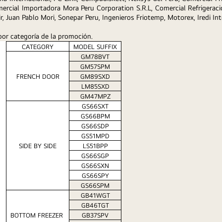
rcial Importadora Mora Peru Corporation S.R.L, Comercial Refrigeraci
, Juan Pablo Mori, Sonepar Peru, Ingenieros Friotemp, Motorex, Iredi Inte
or categoría de la promoción. 
CATEGORY
MODEL SUFFIX
GM78BVT
GM57SPM
FRENCH DOOR
GM89SXD
LM85SXD
GM47MPZ
GS66SXT
GS66BPM
GS66SDP
GS51MPD
SIDE BY SIDE
LS51BPP
GS66SGP
GS66SXN
GS66SPY
GS66SPM
GB41WGT
GB46TGT
BOTTOM FREEZER 
GB37SPV