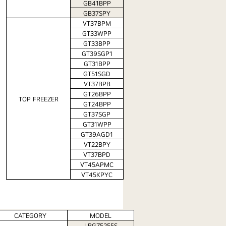
GB41BPP
GB37SPY
VT37BPM
GT33WPP
GT33BPP
GT39SGP1
GT31BPP
GT51SGD
VT37BPB
GT26BPP
TOP FREEZER
GT24BPP
GT37SGP
GT31WPP
GT39AGD1
VT22BPY
VT37BPD
VT45APMC
VT45KPYC
CATEGORY
MODEL
LRGZ5255S