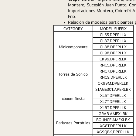
Montero, Sucesión Juan Punto, Come
Importaciones Montero, Coinrefri Air
Frio. 
Relación de modelos participantes p
CATEGORY
MODEL SUFFIX
CL65.DPERLLX
CL87.DPERLLX
Minicomponente
CL88.DPERLLX
CL98.DPERLLX
CK99.DPERLLK
RNC5.DPERLLK
RNC7.DPERLLK
Torres de Sonido
RNC9.DPERLLK
OK99M.DPERLLK
STAGE301.APERLBK
XL5T.DPERLLK
xboom fiesta
XL7T.DPERLLK
XL9T.DPERLLK
GRAB.AMEXLBK
BOUNCE.AMEXLBK
Parlantes Portátiles
XG8T.DPERLLK
XG9QBK.DPERLLK