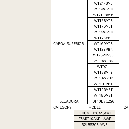
WT21PBV6
WT19WVTB
WT21PBVS6
WT16BVTB
WT17DV6T
WT16WVTB
WT17BV6T
CARGA SUPERIOR 
WT16DVTB
WT13BPBK
WT25PBVS6
WT13WPBK
WT9GL
WT19BVTB
WT13WPBK
WT13DPBK
WT19BV6T
WT19DV6T
SECADORA
DF10BVC2S6
CATEGORY
MODEL
CA
100QNED86AS.AWF
27ART10AKPL.AWF
32LB530B.AWF