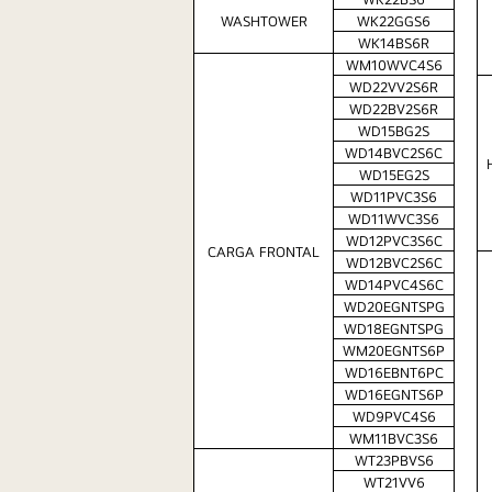
WASHTOWER
WK22GGS6
WK14BS6R
WM10WVC4S6
WD22VV2S6R
WD22BV2S6R
WD15BG2S
WD14BVC2S6C
WD15EG2S
WD11PVC3S6
WD11WVC3S6
WD12PVC3S6C
CARGA FRONTAL
WD12BVC2S6C
WD14PVC4S6C
WD20EGNTSPG
WD18EGNTSPG
WM20EGNTS6P
WD16EBNT6PC
WD16EGNTS6P
WD9PVC4S6
WM11BVC3S6
WT23PBVS6
WT21VV6