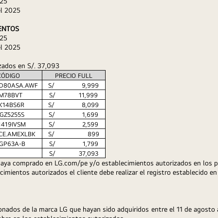
025
el 2025
ENTOS 
025
el 2025
zados en S/. 37,093
CÓDIGO
PRECIO FULL
D80ASA.AWF
 S/              9,999 
M78BVT
 S/            11,999 
K14BS6R
 S/              8,099 
GZ5255S
 S/              1,699 
1419IVSM
 S/              2,599 
CE.AMEXLBK
 S/                 899 
GP63A-B
 S/              1,799 
 S/            37,093 
aya comprado en LG.com/pe y/o establecimientos autorizados en los p
ecimientos autorizados el cliente debe realizar el registro establecido 
onados de la marca LG que hayan sido adquiridos entre el
11 de agosto 