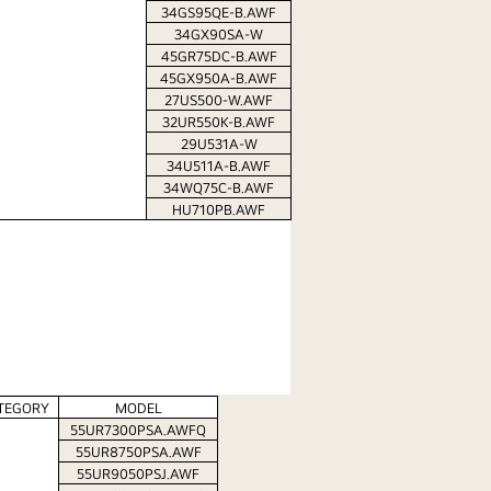
34GS95QE-B.AWF
34GX90SA-W
45GR75DC-B.AWF
45GX950A-B.AWF
27US500-W.AWF
32UR550K-B.AWF
29U531A-W
34U511A-B.AWF
34WQ75C-B.AWF
HU710PB.AWF
TEGORY
MODEL
55UR7300PSA.AWFQ
55UR8750PSA.AWF
55UR9050PSJ.AWF