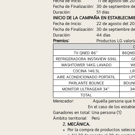
Fecha de Inicio: 
11 de agosto del 2
Fecha de Finalización: 
30 de septiembre d
Duración: 
51 días
INICIO DE LA CAMPAÑA EN ESTABLECIMI
Fecha de Inicio: 
22 de agosto del 2
Fecha de Finalización: 
30 de septiembre d
Duración: 
44 días
Premios:
Productos LG valori
TV QNED 86'' 
86QNE
REFRIGERADORA INSTAVIEW 696L
G
WASHTOWER 14KG LAVADO
W
COCINA 146.5L
LR
AIRE ACONDICIONADO PORTATIL
LP
PARLANTE BOUNCE
BOUN
MONITOR ULTRAGEAR 34'' 
34
TOTAL
Merecedor: 
Aquella persona que h
En el caso de los establ
Ganadores en total:
Una persona (1)
Ámbito territorial: 
Perú
MECÁNICA.
Por la compra de productos selecci