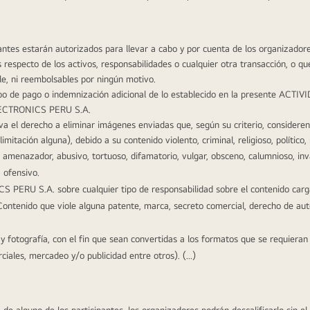
pantes estarán autorizados para llevar a cabo y por cuenta de los organizadore
especto de los activos, responsabilidades o cualquier otra transacción, o que 
ble, ni reembolsables por ningún motivo.
ipo de pago o indemnización adicional de lo establecido en la presente ACTIVI
ELECTRONICS PERU S.A. 
l derecho a eliminar imágenes enviadas que, según su criterio, consideren p
imitación alguna), debido a su contenido violento, criminal, religioso, político, 
 amenazador, abusivo, tortuoso, difamatorio, vulgar, obsceno, calumnioso, inva
a ofensivo.
ERU S.A. sobre cualquier tipo de responsabilidad sobre el contenido carg
Contenido que viole alguna patente, marca, secreto comercial, derecho de aut
y fotografía, con el fin que sean convertidas a los formatos que se requieran
ciales, mercadeo y/o publicidad entre otros). (…)
 de alguno de los participantes, los organizadores podrán descalificarlo sin el 