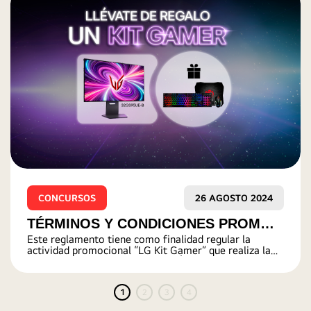
CONCURSOS
20 MAYO 2025
Términos y condiciones: Sorteo de
DESCRIPCIÓN DE LA ACTIVIDAD.
personajes PlayMobil (redes sociales
LG Perú)
1
2
3
4