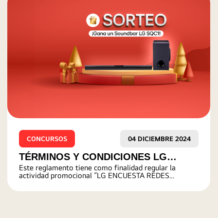
CONCURSOS
04 OCTUBRE 2024
TÉRMINOS Y CONDICIONES PARK
“Park Dance LG XBOOM: Competencia de baile” es una
DANCE LG XBOOM
(1) actividad que desarrolla KANBAN IMPRONTA S.A.C
en Lima Metropolitana, en donde escuelas de baile
concursarán para tener la oportunidad de convertirse
en la estrella de la campaña LG XBOOM presentando
una coreografía libre de la canción ‘‘BOOM BOOM
POW’’ de Black Eyed Peas.