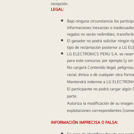
recepción. 
LEGAL:
Bajo ninguna circunstancia los partici
informaciones inexactas o inadecuadas r
regalos no serán redimibles, transferi
El ganador no podrá solicitar ningún t
tipo de reclamación posterior a LG 
LG ELECTRONICS PERU S.A. se reserva e
para este concurso; por ejemplo (y sin l
No cargará Contenido ilegal, peligroso,
racial, étnica o de cualquier otra form
Mantendrá indemne a LG ELECTRONICS P
El participante no podrá cargar algún 
parte.
Autoriza la modificación de su imagen 
explotaciones correspondientes (comer
INFORMACIÓN IMPRECISA O FALSA:
En caso de identificar fraude por parte