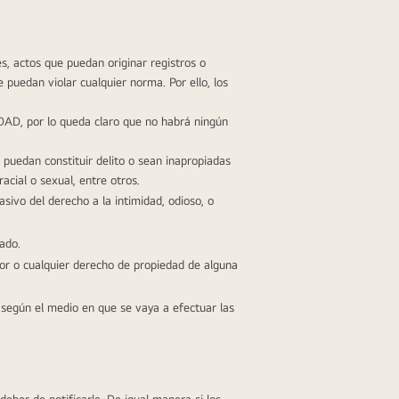
s, actos que puedan originar registros o 
puedan violar cualquier norma. Por ello, los 
DAD, por lo queda claro que no habrá ningún 
uedan constituir delito o sean inapropiadas 
racial o sexual, entre otros.
sivo del derecho a la intimidad, odioso, o 
ado.
or o cualquier derecho de propiedad de alguna 
 según el medio en que se vaya a efectuar las 
deber de notificarle. De igual manera si los 