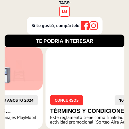
TAGS:
LG
Si te gustó, compártelo:
TE PODRIA INTERESAR
CONCURSOS
10 DICIEMBRE 2024
TÉRMINOS Y CONDICIONES SORTEO
Este reglamento tiene como finalidad regular la
AIRE ACONDICIONADO LG PORTÁTIL
actividad promocional “Sorteo Aire Acondicionado LG
Portátil Inverter” que realiza la empresa LG
INVERTER