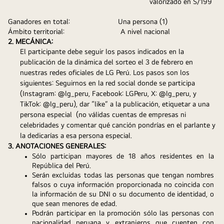
valorizado en S/199 
Ganadores en total:
               Una persona (1)
Ámbito territorial:                            A nivel nacional
2. MECÁNICA:
El participante debe seguir los pasos indicados en la 
publicación de la dinámica del sorteo el 3 de febrero en 
nuestras redes oficiales de LG Perú. Los pasos son los 
siguientes: Seguirnos en la red social donde se participa 
(Instagram: @lg_peru, Facebook: LGPeru, X: @lg_peru, y 
TikTok: @lg_peru), dar “like” a la publicación, etiquetar a una 
persona especial  (no válidas cuentas de empresas ni 
celebridades y comentar qué canción pondrías en el parlante y 
la dedicarías a esa persona especial.
3. ANOTACIONES GENERALES:
Sólo participan mayores de 18 años residentes en la 
República del Perú.
Serán excluidas todas las personas que tengan nombres 
falsos o cuya información proporcionada no coincida con 
la información de su DNI o su documento de identidad, o 
que sean menores de edad.
Podrán participar en la promoción sólo las personas con 
nacionalidad peruana y extranjeros que cuenten con 