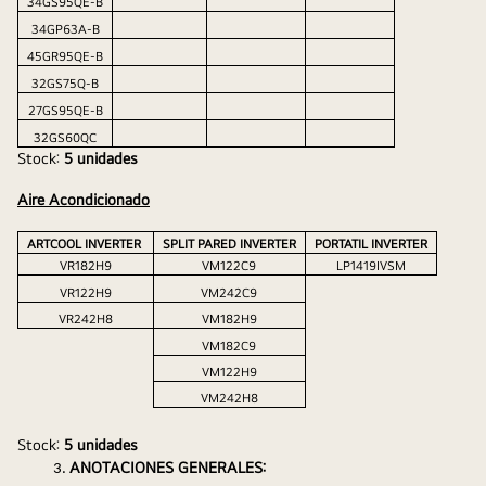
34GS95QE-B
34GP63A-B
45GR95QE-B
32GS75Q-B
27GS95QE-B
32GS60QC
Stock: 
5 unidades 
Aire Acondicionado
ARTCOOL INVERTER 
SPLIT PARED INVERTER
PORTATIL INVERTER
VR182H9
VM122C9
LP1419IVSM
VR122H9
VM242C9
VR242H8
VM182H9
VM182C9
VM122H9
VM242H8
Stock: 
5 unidades 
ANOTACIONES GENERALES: