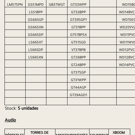
LM57SPN
GS51MPD
GB37WGT
GT33WPP
WD15B
LS51BPP
GT33BPP
WD14BVC
GS66SGP
GT39SGP1
WD15E
GS66SXN
GT31BPP
WD20VV
GS66SDP
GT57BPSX
WD11PV
LS66SXT
GT51SGD
WD11WV
LS66SDP
VT37BPB
WD12PVC
LS66SXN
GT26BPP
WD12BVC
GT24BPP
WD14PVC
GT37SGP
GT31WPP
GT44AGP
GT39AGD1
Stock: 
5 unidades 
Audio
TORRES DE 
XBOOM 