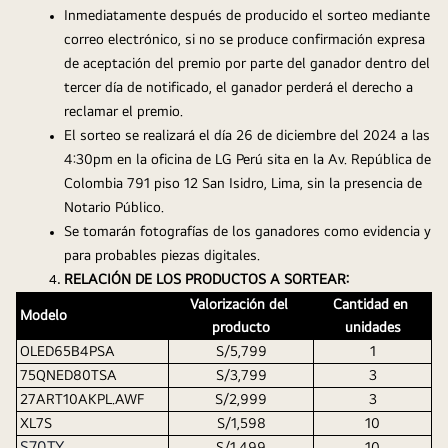
Inmediatamente después de producido el sorteo mediante 
correo electrónico, si no se produce confirmación expresa 
de aceptación del premio por parte del ganador dentro del 
tercer día de notificado, el ganador perderá el derecho a 
reclamar el premio.
El sorteo se realizará el día 26 de diciembre del 2024 a las 
4:30pm en la oficina de LG Perú sita en la Av. República de 
Colombia 791 piso 12 San Isidro, Lima, sin la presencia de 
Notario Público. 
Se tomarán fotografías de los ganadores como evidencia y 
para probables piezas digitales.
RELACIÓN DE LOS PRODUCTOS A SORTEAR:
Valorización del 
Cantidad en 
Modelo
producto
unidades
OLED65B4PSA
S/5,799
1
75QNED80TSA
S/3,799
3
27ART10AKPL.AWF
S/2,999
3
XL7S
S/1,598
10
S70TY
S/1,499
10