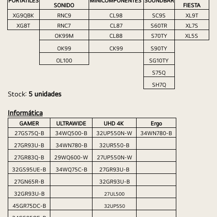
PÓRTATILES
MINICOMPONENTES 
SOUNDBAR
SONIDO
FIESTA
XG9QBK
RNC9
CL98
SC9S
XL9T
XG8T
RNC7
CL87
S60TR
XL7S
OK99M
CL88
S70TY
XL5S
OK99
CK99
S90TY
OL100
SG10TY
S75Q
SH7Q
Stock: 
5 unidades 
Informática
GAMER
ULTRAWIDE
UHD 4K 
Ergo
27GS75Q-B
34WQ500-B
32UP550N-W
34WN780-B
27GR93U-B
34WN780-B
32UR550-B
27GR83Q-B
29WQ600-W
27UP550N-W
32GS95UE-B
34WQ75C-B
27GR93U-B
27GN65R-B
32GR93U-B
32GR93U-B
27UL500
45GR75DC-B
32UP550