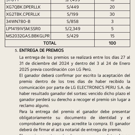
XG7QBK.DPERLLK
S/449
20
XG2TBK.CPERLLK
S/199
30
34WN780-B
S/858
3
LP1419IVSM.SSR0
S/2,349
5
MS2032GAS.BBKGLPR
S/429
15
TOTAL
100
ENTREGA DE PREMIOS
La entrega de los premios se realizará entre los días 27 al 
31 de diciembre del 2024 y dentro del 3 al 24 de Enero 
2025 previa coordinación con LG Perú.
El ganador deberá confirmar por escrito la aceptación del 
premio dentro de los tres días de haber recibido la 
comunicación por parte de LG ELECTRONICS PERU S.A. de 
haber resultado ganador del sorteo; vencido dicho plazo el 
ganador perderá su derecho a recoger el premio sin lugar a 
reclamo alguno. 
Para la entrega del premio el ganador debe presentar 
obligatoriamente su documento de identidad y el 
comprobante de pago que acredite la compra. El ganador 
deberá de firmar el acta notarial de entrega de premio.