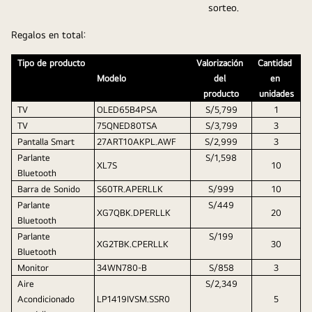
sorteo.
Regalos en total:
Tipo de producto
Valorización 
Cantidad 
Modelo
del 
en 
producto
unidades
TV
OLED65B4PSA
S/5,799
1
TV
75QNED80TSA
S/3,799
3
Pantalla Smart 
27ART10AKPL.AWF
S/2,999
3
Parlante 
S/1,598
XL7S
10
Bluetooth
Barra de Sonido
S60TR.APERLLK
S/999
10
Parlante 
S/449
XG7QBK.DPERLLK
20
Bluetooth
Parlante 
S/199
XG2TBK.CPERLLK
30
Bluetooth
Monitor
34WN780-B
S/858
3
Aire 
S/2,349
Acondicionado 
LP1419IVSM.SSR0
5