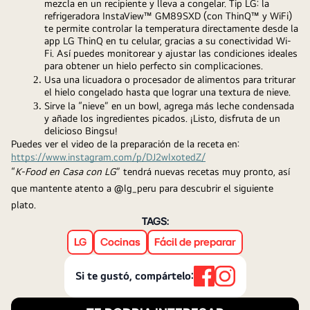
mezcla en un recipiente y lleva a congelar. Tip LG: la 
refrigeradora InstaView™ GM89SXD (con ThinQ™ y WiFi) 
te permite controlar la temperatura directamente desde la 
app LG ThinQ en tu celular, gracias a su conectividad Wi-
Fi. Así puedes monitorear y ajustar las condiciones ideales 
para obtener un hielo perfecto sin complicaciones. 
Usa una licuadora o procesador de alimentos para triturar 
el hielo congelado hasta que lograr una textura de nieve.
Sirve la “nieve” en un bowl, agrega más leche condensada 
y añade los ingredientes picados. ¡Listo, disfruta de un 
delicioso Bingsu!
Puedes ver el video de la preparación de la receta en: 
https://www.instagram.com/p/DJ2wlxotedZ/
“
K-Food en Casa con LG
” tendrá nuevas recetas muy pronto, así 
que mantente atento a @lg_peru para descubrir el siguiente 
plato. 
TAGS:
LG
Cocinas
Fácil de preparar
Si te gustó, compártelo: