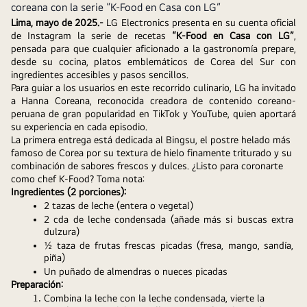
coreana con la serie “K-Food en Casa con LG”
Lima, mayo de 2025.- 
LG Electronics presenta en su cuenta oficial 
de Instagram la serie de recetas 
“K-Food en Casa con LG”
, 
pensada para que cualquier aficionado a la gastronomía prepare, 
desde su cocina, platos emblemáticos de Corea del Sur con 
ingredientes accesibles y pasos sencillos.
Para guiar a los usuarios en este recorrido culinario, LG ha invitado 
a Hanna Coreana, reconocida creadora de contenido coreano-
peruana de gran popularidad en TikTok y YouTube, quien aportará 
su experiencia en cada episodio.
La primera entrega está dedicada al Bingsu
,
 el postre helado más 
famoso de Corea por su textura de hielo finamente triturado y su 
combinación de sabores frescos y dulces. ¿Listo para coronarte 
como chef K-Food? Toma nota:
Ingredientes (2 porciones):
2 tazas de leche (entera o vegetal)
2 cda de leche condensada (añade más si buscas extra 
dulzura)
½ taza de frutas frescas picadas (fresa, mango, sandía, 
piña)
Un puñado de almendras o nueces picadas
Preparación:
Combina la leche con la leche condensada, vierte la 