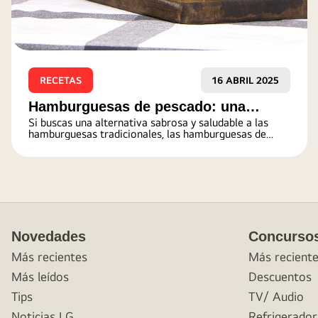
RECETAS
16 ABRIL 2025
Hamburguesas de pescado: una
Si buscas una alternativa sabrosa y saludable a las
opción saludable y deliciosa para toda
hamburguesas tradicionales, las hamburguesas de
pescado son la opción perfecta.
la familia
Novedades
Concurso
Más recientes
Más recient
Más leídos
Descuentos
Tips
TV/ Audio
Noticias LG
Refrigerador