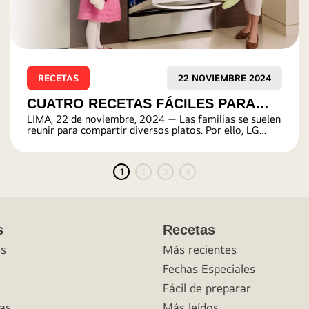
RECETAS
22 NOVIEMBRE 2024
CUATRO RECETAS FÁCILES PARA
LIMA, 22 de noviembre, 2024 — Las familias se suelen
PREPARAR EN FAMILIA
reunir para compartir diversos platos. Por ello, LG
Perú brinda cuatro recetas fáciles de preparar en el
hogar:
1
2
3
4
s
Recetas
es
Más recientes
Fechas Especiales
Fácil de preparar
as
Más leídos