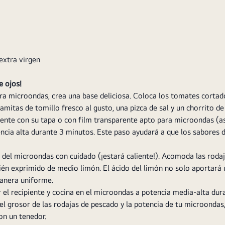
extra virgen
e ojos!
ra microondas, crea una base deliciosa. Coloca los tomates cortad
amitas de tomillo fresco al gusto, una pizca de sal y un chorrito de 
iente con su tapa o con film transparente apto para microondas (a
ncia alta durante 3 minutos. Este paso ayudará a que los sabores d
e del microondas con cuidado (¡estará caliente!). Acomoda las rodaja
ién exprimido de medio limón. El ácido del limón no solo aportará 
manera uniforme.
 el recipiente y cocina en el microondas a potencia media-alta du
l grosor de las rodajas de pescado y la potencia de tu microondas,
on un tenedor.